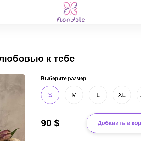
 любовью к тебе
Выберите размер
S
M
L
XL
90
$
Добавить в ко