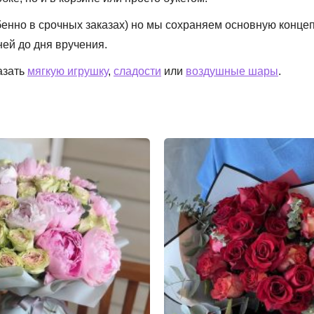
обенно в срочных заказах) но мы сохраняем основную конце
ней до дня вручения.
азать
мягкую игрушку
,
сладости
или
воздушные шары
.