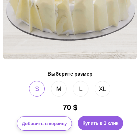
Выберите размер
S
M
L
XL
70
$
Купить в 1 клик
Добавить в корзину