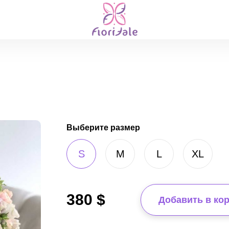
Выберите размер
S
M
L
XL
380
$
Добавить в ко